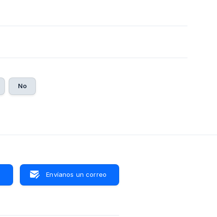
No
s
Envíanos un correo